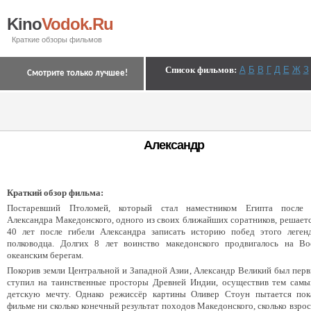
Kino
Vodok.Ru
Краткие обзоры фильмов
Список фильмов
:
А
Б
В
Г
Д
Е
Ж
З
Смотрите только лучшее!
Александр
Краткий обзор фильма:
Постаревший Птоломей, который стал наместником Египта после 
Александра Македонского, одного из своих ближайших соратников, решаетс
40 лет после гибели Александра записать историю побед этого леген
полководца. Долгих 8 лет воинство македонского продвигалось на Во
океанским берегам.
Покорив земли Центральной и Западной Азии, Александр Великий был перв
ступил на таинственные просторы Древней Индии, осуществив тем сам
детскую мечту. Однако режиссёр картины Оливер Стоун пытается пок
фильме ни сколько конечный результат походов Македонского, сколько взрос