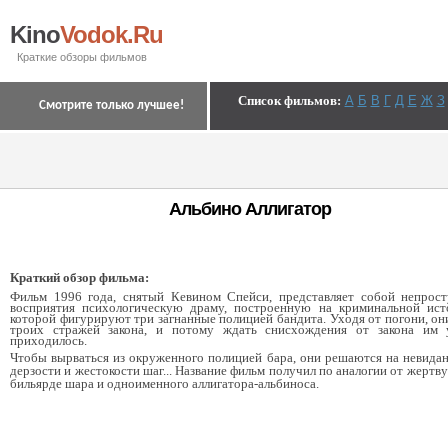
Kino
Vodok.Ru
Краткие обзоры фильмов
Список фильмов
:
А
Б
В
Г
Д
Е
Ж
З
Смотрите только лучшее!
Альбино Аллигатор
Краткий обзор фильма:
Фильм 1996 года, снятый Кевином Спейси, представляет собой непрос
восприятия психологическую драму, построенную на криминальной ист
которой фигурируют три загнанные полицией бандита. Уходя от погони, он
троих стражей закона, и потому ждать снисхождения от закона им
приходилось.
Чтобы вырваться из окруженного полицией бара, они решаются на невида
дерзости и жестокости шаг... Название фильм получил по аналогии от жертву
бильярде шара и одноименного аллигатора-альбиноса.