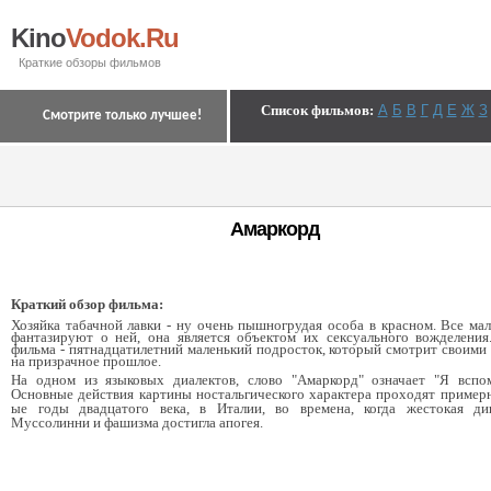
Kino
Vodok.Ru
Краткие обзоры фильмов
Список фильмов
:
А
Б
В
Г
Д
Е
Ж
З
Смотрите только лучшее!
Амаркорд
Краткий обзор фильма:
Хозяйка табачной лавки - ну очень пышногрудая особа в красном. Все ма
фантазируют о ней, она является объектом их сексуального вожделения
фильма - пятнадцатилетний маленький подросток, который смотрит своими 
на призрачное прошлое.
На одном из языковых диалектов, слово "Амаркорд" означает "Я вспо
Основные действия картины ностальгического характера проходят примерн
ые годы двадцатого века, в Италии, во времена, когда жестокая ди
Муссолинни и фашизма достигла апогея.