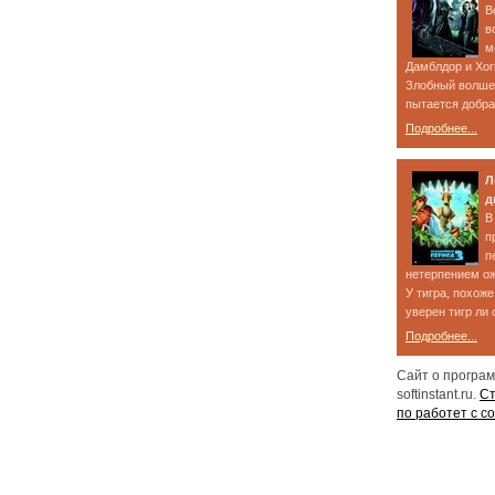
В
в
м
Дамблдор и Хог
Злобный волше
пытается добрат
Подробнее...
Л
д
В
п
п
нетерпением ож
У тигра, похоже
уверен тигр ли о
Подробнее...
Сайт о програ
softinstant.ru.
Ст
по работет с с