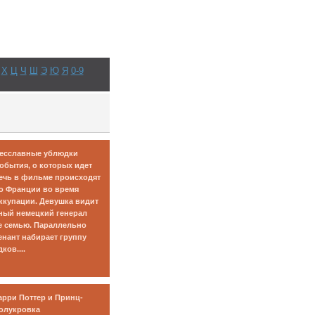
Х
Ц
Ч
Ш
Э
Ю
Я
0-9
есславные ублюдки
обытия, о которых идет
ечь в фильме происходят
о Франции во время
ккупации. Девушка видит
ный немецкий генерал
е семью. Параллельно
нант набирает группу
ков....
арри Поттер и Принц-
олукровка