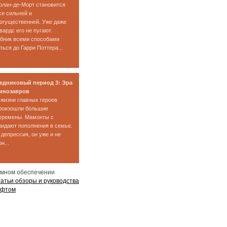
олан-де-Морт становится
се сильней и
огущественней. Уже даже
вардс его не пугают.
бник всеми способами
ься до Гарри Поттера...
едниковый период 3: Эра
инозавров
 жизни главных героев
роизошли большие
еремены. Мамонты с
идают пополнения в семье.
 депрессия, он уже и не
н...
ммном обеспечении
атьи обзоры и руководства
офтом