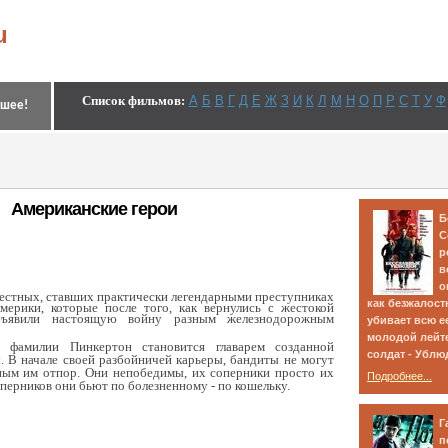
u
Список фильмов
:
А
Б
В
Г
Д
Е
Ж
З
И
К
Л
М
Н
О
П
Р
С
Т
У
Ф
чшее!
Американские герои
Б
С
р
в
о
вестных, ставших практически легендарными преступниках
как безжалост
ерики, которые после того, как вернулись с жестокой
бъявили настоящую войну разным железнодорожным
убивает всю е
молодой лейте
о фамилии Пинкертон становится главарем созданной
солдат - Ублюд
 В начале своей разбойничей карьеры, бандиты не могут
ным им отпор. Они непобедимы, их соперники просто их
Подробнее...
перников они бьют по болезненному - по кошельку.
Г
п