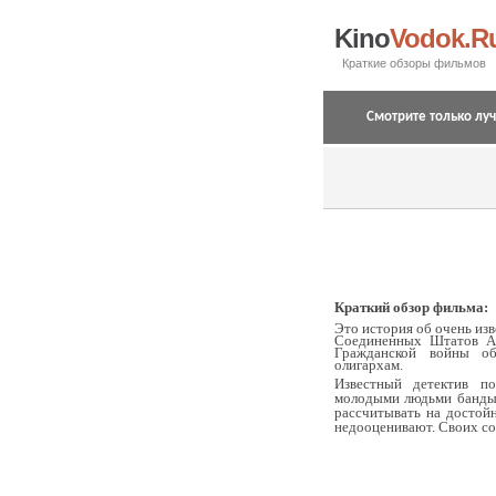
Kino
Vodok.R
Краткие обзоры фильмов
Смотрите только лу
Краткий обзор фильма:
Это история об очень из
Соединенных Штатов Ам
Гражданской войны о
олигархам.
Известный детектив п
молодыми людьми банды.
рассчитывать на достой
недооценивают. Своих со