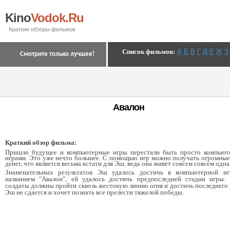
Kino
Vodok.Ru
Краткие обзоры фильмов
Список фильмов
:
А
Б
В
Г
Д
Е
Ж
З
Смотрите только лучшее!
Авалон
Краткий обзор фильма:
Пришло будущее и компьютерные игры перестали быть просто компью
играми. Это уже нечто большее. С помощью игр можно получать огромны
денег, что является весьма кстати для Эш, ведь она живет совсем совсем одна
Знаменательных результатов Эш удалось достичь в компьютерной и
названием "Авалон", ей удалось достичь предпоследней стадии игры.
солдаты должны пройти сквозь жестокую линию огня и достичь последнего 
Эш не сдается и хочет познать все прелести тяжелой победы.