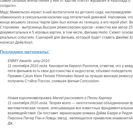
самые сильные впечатления у нее от картин «Летят журавли» и «Баллада о
солдате».
Мадс Миккельсен играет в ней воспитателя из детского сада, несправедливо
обвиненного в сексуальном насилии над пятилетней девочкой. Напомним, что
конце восьмого сезона Чарли Шин был изгнан из телешоу, а его герой убит. В
Сторожева - выпускница Высших режиссерских курсов - известна как автор 25
документальных и 5 игровых картин, в том числе, фильма Небо. Сюжет основ
реальных событиях. Сценарий для фильма, который будет ставить Джеймс Ко
написал Дейв Коул.
Последние материалы:
EMMY Awards: шоу-2010
11 сентября 2010 года.
Кинокритик Кирилл Разлогов, отметив, что у кажд
пяти фильмов есть свои достоинства и недостатки, объявил победителя.
Премию Calvin Klein Female Filmmaker Award за лучшую женскую режиссу
получила Стэйси Пэссон, снявшая фильм Concussion.
Новая короткометражка Marvel расскажет о Пегги Картер
11 сентября 2010 года.
Теория всего — гипотетическая объединенная ф
математическая теория, описывающая все известные фундаментальны
взаимодействия. Он поставит экранизацию романа Дэйва Барри и Ридли
Пирсона Питер Пэн и Ловцы звезд , являющегося приквелом знаменитой
Дж.