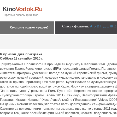
Kino
Vodok.Ru
Краткие обзоры фильмов
Список фильмов
:
А
Б
В
Г
Д
Е
Ж
З
Смотрите только лучшее!
6 призов для призрака
Суббота 11 сентября 2010 г.
Триумф Романа Поланского На прошедшей в субботу в Таллинне 23-й церем
вручения Европейских Кинопризов (EFA) последний фильм Романа Поланског
«Писатель-призрак» удостоен 6 наград: за лучший европейский фильм, лучш
режиссуру, лучший сценарий, лучшему художнику-постановщику и лучшему ак
каковым признан британец Юэн МакГрегор. Кубок Вольпи за лучшую женскую
достался молодой израильской актрисе Хадас Ярон - она сыграла хасидку в 
"Заполнить пустоту" режиссера Рамы Бурштейн. Церемония откроет програ
«Культурная столица Европы Таллин 2011». Кен Лоуч, Великобритания Ирла
Германия Италия Испания) Хосе Луис Алькайне ("Возвращение" /Volver/ (2006)
На данный момент известно, что третья часть долгожданной сай-фай-комеди
Охотники за приведениями появится на экранах лишь где-то в конце 2011 год
вопрос о том, какие российские фильмы ей нравятся, Изабель поделилась, чт