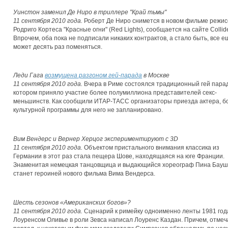
Уинстон заменил Де Ниро в триллере "Край тьмы"
11 сентября 2010 года.
Роберт Де Ниро снимется в новом фильме режи
Родриго Кортеса "Красные огни" (Red Lights), сообщается на сайте Collide
Впрочем, оба пока не подписали никаких контрактов, а стало быть, все е
может десять раз поменяться.
Леди Гага
возмущена разгоном гей-парада
в Москве
11 сентября 2010 года.
Вчера в Риме состоялся традиционный гей парад
котором приняло участие более полумиллиона представителей секс-
меньшинств. Как сообщили ИТАР-ТАСС организаторы приезда актера, 
культурной программы для него не запланировано.
Вим Вендерс и Вернер Херцог экспериментируют с 3D
11 сентября 2010 года.
Объектом пристального внимания классика из
Германии в этот раз стала пещера Шове, находящаяся на юге Франции.
Знаменитая немецкая танцовщица и выдающийся хореограф Пина Бау
станет героиней нового фильма Вима Вендерса.
Шесть сезонов «Американских богов»?
11 сентября 2010 года.
Сценарий к римейку одноименно ленты 1981 год
Лоуренсом Оливье в роли Зевса написал Лоуренс Каздан. Причем, отмеч