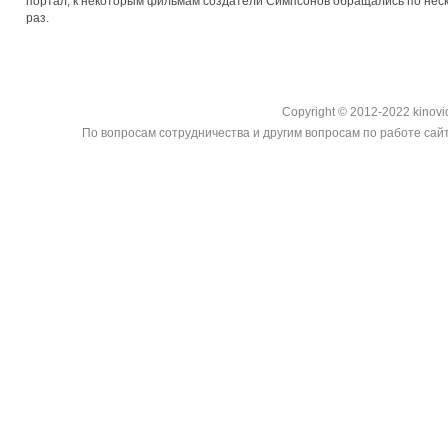
портал, к некоторым фильмам создатели Симпсонов обращались по нес
раз.
Copyright © 2012-2022 kinovi
По вопросам сотрудничества и другим вопросам по работе сайт