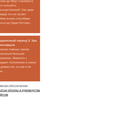
олан-де-Морт становится
се сильней и
огущественней. Уже даже
вардс его не пугают.
бник всеми способами
ься до Гарри Поттера...
едниковый период 3: Эра
инозавров
 жизни главных героев
роизошли большие
еремены. Мамонты с
идают пополнения в семье.
 депрессия, он уже и не
н...
ммном обеспечении
атьи обзоры и руководства
офтом