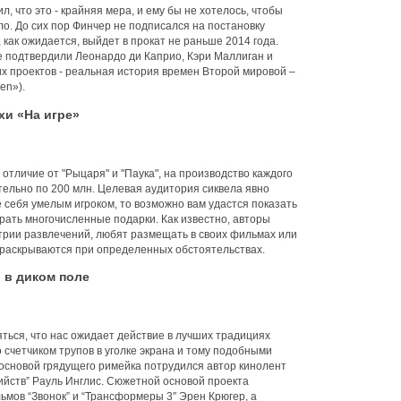
, что это - крайняя мера, и ему бы не хотелось, чтобы
о. До сих пор Финчер не подписался на постановку
 как ожидается, выйдет в прокат не раньше 2014 года.
е подтвердили Леонардо ди Каприо, Кэри Маллиган и
их проектов - реальная история времен Второй мировой –
en»).
и «На игре»
 отличие от "Рыцаря" и "Паука", на производство каждого
тельно по 200 млн. Целевая аудитория сиквела явно
 себя умелым игроком, то возможно вам удастся показать
рать многочисленные подарки. Как известно, авторы
трии развлечений, любят размещать в своих фильмах или
 раскрываются при определенных обстоятельствах.
 в диком поле
ться, что нас ожидает действие в лучших традициях
счетчиком трупов в уголке экрана и тому подобными
основой грядущего римейка потрудился автор кинолент
ийств” Рауль Инглис. Сюжетной основой проекта
мов “Звонок” и “Трансформеры 3″ Эрен Крюгер, а