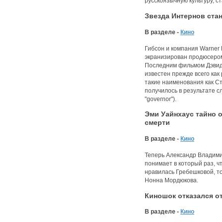
русскоязычную культуру, с
Звезда Интернов ста
В разделе -
Кино
Гибсон и компания Warner 
экранизирован продюсером 
Последним фильмом Дэвида
известен прежде всего ка
такие наименования как Ст
получилось в результате с
"governor").
Эми Уайнхаус тайно 
смерти
В разделе -
Кино
Теперь Александр Владими
понимает в который раз, чт
нравилась Гребешковой, то
Нонна Мордюкова.
Киношок отказался о
В разделе -
Кино