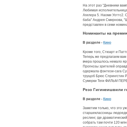
На этот раз "Дневники ва
Любимая исполнительница: 
Агилера 5. Наоми Уоттс2. 
баба" Андрея Смирнова, "
представлен в семи номин
Номинанты на премию
В разделе -
Кино
Кроме того, Стюарт и Патт
Теперь же предлагаем вам
вчера прошлось немало ярк
Прогнозы зрителей оправд
одержала фэнтези-сага Су
трущоб Брюс Спрингстин Р
Сумерки Теги ФИЛЬМ ПЕРВЫ
Резо Гигинеишвили г
В разделе -
Кино
Заметим только, что это уж
старшеклассницы людоедки. 
реслинг, где драматически
собрать там почти 120 мл