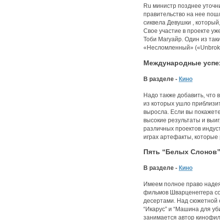
Ru министр позднее уточнил
правительство на нее пошл
сиквела Девушки , который,
Свое участие в проекте уж
Тоби Магуайр. Один из так
«Несломленный» («Unbrok
Международные успех
В разделе -
Кино
Надо также добавить, что в
из которых ушло приблизи
выросла. Если вы покажете
высокие результаты и выиг
различных проектов индус
играх артефакты, которые
Пять “Белых Слонов”
В разделе -
Кино
Имеем полное право надея
фильмов Шварценеггера со 
десертами. Над сюжетной 
“Икарус” и “Машина для уб
занимается автор кинофиль