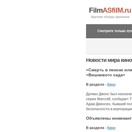
Film
ASfilM.ru
Краткие обзоры фильмов
Смотрите только лу
Новости мира кино
«Смерть в пенсне ил
«Вишневого сада»
В разделе -
Кино
Дункан Джонс был назначе
серии Warcraft, сообщает 
Адам Дженсен, бывший пол
безопасности в корпорацию 
Объявлены номинанты
В разделе -
Кино