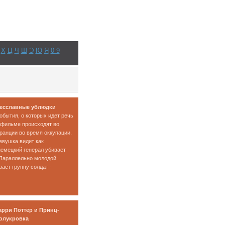
Х
Ц
Ч
Ш
Э
Ю
Я
0-9
есславные ублюдки
обытия, о которых идет речь
 фильме происходят во
ранции во время оккупации.
евушка видит как
емецкий генерал убивает
 Параллельно молодой
рает группу солдат -
арри Поттер и Принц-
олукровка