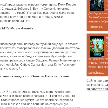
В
мпира" представлены в шести номинациях. Поли Перретт
в
1. Адель 2. Бейонсе 3. Бритни Спирс 4. Кристина
м
Спасибо, что живой" Петра Буслова, "Жила-была одна
Дамблдор и Хог
Шапито-шоу" Сергея Лобана и "Сибирь. Фильм
Злобный волше
ациях из одиннадцати.
пытается добрат
Подробнее...
 MTV Movie Awards
Л
д
инсон разделили награду за "лучший поцелуй на экране".
В
 посмотреть фоторепортаж с красной дорожки, по которой
п
их «звезд» российского шоу-бизнеса и киноиндустрии.
п
ались, а значит победу в номинации Лучший фильм
нетерпением ож
мерки , режиссера Кэтрин Хардвик. Рахман Миллионер из
У тигра, похоже
естлер Майли Сайрус Ханна Монтана: Кино Paramore
уверен тигр ли о
Й»: красный ...
Подробнее...
отовит комедию с Олегом Басилашвили
Сайт о програ
softinstant.ru.
Ст
по работет с с
е 14-й по счету. Это же круче чем Меган Фокс в роли
Что ж, и такое вполне возможно... Если это и бой, то
й талант полезнее мускул. За это время лента успела
н. Фильм оказал сильное влияние на современную