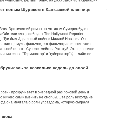
тал культовым. Дельпи только на днях закончила сценарий.
.
нет новым Шуриком в Кавказской пленнице
Bros. Эротический роман по мотивам Сумерек будет
Обители зла , сообщает The Hollywood Reporter.
 Туи был Идеальный побег с Миллой Йовович. Он
к режиссер мультфильмов, его фильмография включает
альной гигант , Суперсемейка и Рататуй. Это прозвище
лияния слово "Терминатор" и "губернатор" (английское
обручилась за несколько недель до своей
рович прокручивает в очередной раз роковой день и
о ничего сам изменить не смог бы. Эта роль никогда не
гда она мечтала о роли управдома, которую сыграла
т шока