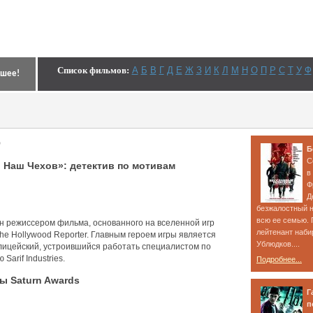
Список фильмов
:
А
Б
В
Г
Д
Е
Ж
З
И
К
Л
М
Н
О
П
Р
С
Т
У
Ф
чшее!
Б
С
и Наш Чехов»: детектив по мотивам
в
Ф
Д
безжалостный н
всю ее семью.
н режиссером фильма, основанного на вселенной игр
лейтенант наби
The Hollywood Reporter. Главным героем игры является
Ублюдков....
ицейский, устроившийся работать специалистом по
Sarif Industries.
Подробнее...
 Saturn Awards
Г
п