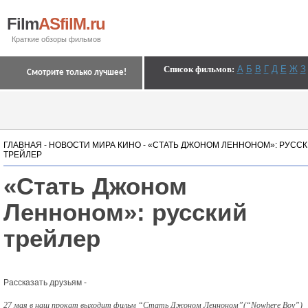
Film
ASfilM.ru
Краткие обзоры фильмов
Список фильмов
:
А
Б
В
Г
Д
Е
Ж
З
Смотрите только лучшее!
ГЛАВНАЯ
-
НОВОСТИ МИРА КИНО
-
«СТАТЬ ДЖОНОМ ЛЕННОНОМ»: РУСС
ТРЕЙЛЕР
«Стать Джоном
Ленноном»: русский
трейлер
Рассказать друзьям -
27 мая в наш прокат выходит фильм “Стать Джоном Ленноном”(“Nowhere Boy”)