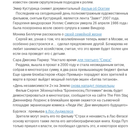
известен своим скрупулезным подходом к ролям.
Эмир Кустурица снимет документальный
фильм об Осетии
Последним на сегодняшний день полнометражным художественны
фильмом, снятым Кустурицей, является лента "Завет" 2007 года.
Герцогиня виндзорская Уоллис Симпсон умерла 26 апреля 1986 года 
была похоронена возле своего супруга в замке Виндзор.
Моника Беллуччи рассказала о
своей семейной жизни
Сергей же, узнав о том, что возлюбленная теперь живет в Москве, н
особенно расстроился и… сделал предложение другой. Бочкарева не
любит заниматься хозяйством, считая, что это время будет более це
если она проведет его с детьми.
Сара Джесика Паркер: "Настало время
для третьего "Секса"
Риддика, вышла в прокат в 2000 году и стала неожиданным хитом,
собрав в кинотеатрах сумму, в два раза превышающую бюджет фильм
Еще одним блокбастером «Каро Премьер» порадуют всех зрителей в
марте в прокат выйдет мощный пеплум-экшен «Битва титанов».
«День независимости 2»:на Землю
снова нападут пришельцы
Фильм Сергея Эйзенштейна "Броненосец Потемкин" вновь будет
демонстрироваться в кинотеатрах, сообщается на сайте The Film Stag
Дженнифер Лоуренс в ближайшее время окажется на съемочной
площадке экранизации комикса «Люди Икс: Дни минувшего будущего»
Бурлеск : премьера
в Лос-Анджелесе
Зрители могут знать его по фильму "Страх и ненависть в Лас-Вегасе"
основу которого также легла его автобиографическая книга. Когда Пут
только пришел к власти, он пообещал сделать это, и некоторое корот