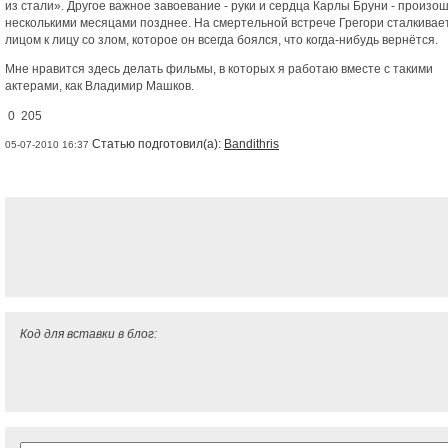
из стали». Другое важное завоевание - руки и сердца Карлы Бруни - произо
несколькими месяцами позднее. На смертельной встрече Грегори сталкивае
лицом к лицу со злом, которое он всегда боялся, что когда-нибудь вернётся.
Мне нравится здесь делать фильмы, в которых я работаю вместе с такими
актерами, как Владимир Машков.
0 205
Статью подготовил(а):
Bandithris
05-07-2010 16:37
Код для вставки в блог: