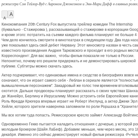
режиссера Сэм Тейлор-Вуд с Аароном Джонсоном и Энн-Мари Дафф в главных ролях
A
A
Кинокомпания 20th Century Fox выпустила трейлер комедии The Internship
(буквально - Стажировка ), рассказывающей о стажировке в корпорации Goog
и кроме этого: потратить на съемки каждого фильма планируют не больше 4 
Чем дело кончилось смотрите в кинотеатрах в следующем году. Два года наз
уже показывал здесь свой дебют Нирвану. Этот киносмотр назван в честь са
известного произведения Андрея Тарковского и проходит в его родных места
Корреспондент: Для вас важно, чтобы фильм показали не только в России.
Непонятно, почему его решили придержать и не демонстрировать широкой
публике. Субтитры можно скачать здесь.
Актер подчеркивает, что одинаковые имена и сходство в биографиях вовсе н
означают, что он играет самого себя - Леблан в сериале является "полность
вымышленным персонажем". Закадровый же голос тем временем втолковыва
охотится. Дальше продюсеры планируют рассказать о своих чувствах Шанха
де Жанейро, Берлину и Иерусалиму. Можно устроить себе Европейские кани
Роль Фредди Крюгера впервые играет не Роберт Инглунд, а актер Джеки Эрл
Хейли, которого зрители наверняка запомнили по роли Роршаха в "Хранител
Мы все хотим туда попасть. Режиссерское кресло займет Александр Войтинс
Одновременно Гекко пытается наладить отношения с дочерью, у которой ро
молодым брокером (Шайя ЛаБеф). Добавим: меньше, чем через месяц, это 1
декабря. Именно это сейчас демонстрирует новый фильм режиссера -P«Чел