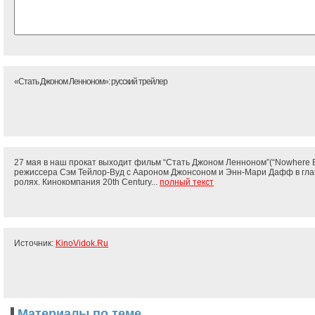
«Стать Джоном Ленноном»: русский трейлер
27 мая в наш прокат выходит фильм “Стать Джоном Ленноном”(“Nowhere B
режиссера Сэм Тейлор-Вуд с Аароном Джонсоном и Энн-Мари Дафф в гл
ролях. Кинокомпания 20th Century...
полный текст
Источник:
KinoVidok.Ru
Материалы по теме