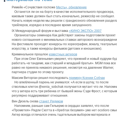
Римейк «Сочувствия госпоже
Месть», обновление
Останется ли он на борту в качестве исполнительного продюсера,
каковым также должен был стать изначально, режиссёр не сообщил.
Начать новую неделю мы решили с грандиозного обновления раздел
трейлеров, изрядно в последнее время запущенного.
IX Международный форум и выставка
«КИНО ЭКСПО» 2007
Организаторы семинара Как действуют законы подготовили проект
нового соглашения о минимальных ставках авторского вознаграждени
На фестивале проходят конкурсы по хореографии, вокалу, театральн
искусству, а также конкурсы фильмов (детских и юношеских).
Криминальное прошлое
известных актеров
При этом Олег Евгеньевич уверяет, что прежний и новый худруки бу
работать «в тандеме, как старший и младший братья». MGM пока все
равно не приняла никакого решения, несмотря на давление Warner,
партнера студии по этому проекту.
Максим Виторган решил последовать
примеру Ксении Собчак
Но влюбленный парень не унимался: «А если в шутку, то после
стволовых клеток @xenia_sobchak получается мутант что ли. Напомн
что у актера есть три ребенка от бывшей жены Cэди Фрост, с которым
регулярно поддерживает отношения.
Вин Дизель снова
станет Ридиком
Напомним, раньше сам Гильермо в сердцах заявлял, что после
«Прометея» Ридли Скотта в «Хребтах безумия» уже нет особого смы
Актер всегда отличался очень тщательным выбором материала и