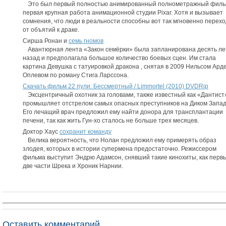
Это был первый полностью анимированный полнометражный филь
первая крупная работа анимационной студии Pixar. Хотя и вызывает
сомнения, что люди в реальности способны вот так мгновенно перех
от объятий к драке.
Сирша Ронан и
семь гномов
Авантюрная лента «Закон семёрки» была запланирована десять ле
назад и предполагала большое количество боевых сцен. Им стала
картина Девушка с татуировкой дракона , снятая в 2009 Нильсом Ард
Оплевом по роману Стига Ларссона.
Скачать фильм 22 пули: Бессмертный / Limmortel (2010) DVDRip
Эксцентричный охотник за головами, также известный как «Дантист
промышляет отстрелом самых опасных преступников на Диком Запад
Его лечащий врач предложил ему найти донора для трансплантации
печени, так как жить Гун-хо сталось не больше трех месяцев.
Доктор Хаус
сохранит команду
Велика вероятность, что Нолан предложил ему примерять образ
злодея, которых в истории супермена предостаточно. Режиссером
фильма выступит Эндрю Адамсон, снявший такие кинохиты, как перв
две части Шрека и Хроник Нарнии.
Оставить комментарий