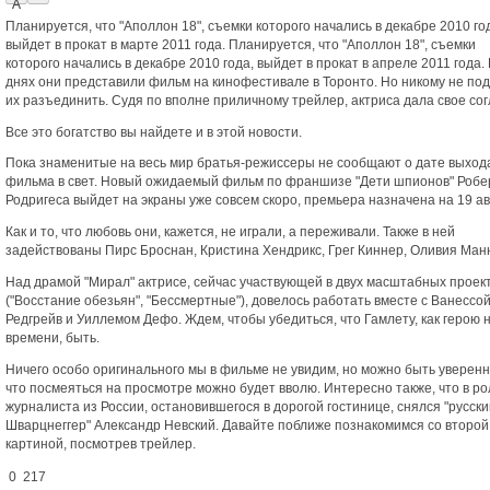
A
Планируется, что "Аполлон 18", съемки которого начались в декабре 2010 го
выйдет в прокат в марте 2011 года. Планируется, что "Аполлон 18", съемки
которого начались в декабре 2010 года, выйдет в прокат в апреле 2011 года.
днях они представили фильм на кинофестивале в Торонто. Но никому не под
их разъединить. Судя по вполне приличному трейлер, актриса дала свое сог
Все это богатство вы найдете и в этой новости.
Пока знаменитые на весь мир братья-режиссеры не сообщают о дате выход
фильма в свет. Новый ожидаемый фильм по франшизе "Дети шпионов" Робе
Родригеса выйдет на экраны уже совсем скоро, премьера назначена на 19 ав
Как и то, что любовь они, кажется, не играли, а переживали. Также в ней
задействованы Пирс Броснан, Кристина Хендрикс, Грег Киннер, Оливия Ман
Над драмой "Мирал" актрисе, сейчас участвующей в двух масштабных проек
("Восстание обезьян", "Бессмертные"), довелось работать вместе с Ванессо
Редгрейв и Уиллемом Дефо. Ждем, чтобы убедиться, что Гамлету, как герою 
времени, быть.
Ничего особо оригинального мы в фильме не увидим, но можно быть уверен
что посмеяться на просмотре можно будет вволю. Интересно также, что в ро
журналиста из России, остановившегося в дорогой гостинице, снялся "русски
Шварцнеггер" Александр Невский. Давайте поближе познакомимся со второй
картиной, посмотрев трейлер.
0 217