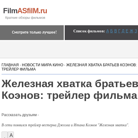
Film
ASfilM.ru
Краткие обзоры фильмов
Список фильмов
:
А
Б
В
Г
Д
Е
Ж
З
Смотрите только лучшее!
ГЛАВНАЯ
-
НОВОСТИ МИРА КИНО
-
ЖЕЛЕЗНАЯ ХВАТКА БРАТЬЕВ КОЭНОВ:
ТРЕЙЛЕР ФИЛЬМА
Железная хватка братье
Коэнов: трейлер фильма
Рассказать друзьям -
В сети появился трейлер вестерна Джоэла и Итана Коэнов "Железная хватка".
A