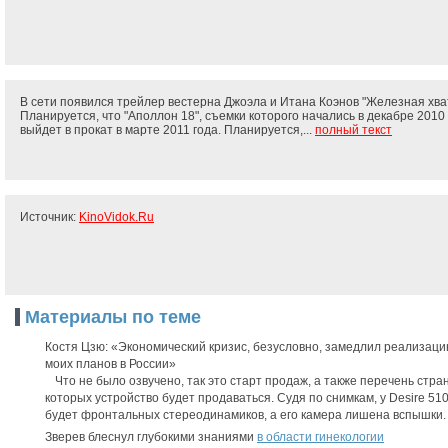
В сети появился трейлер вестерна Джоэла и Итана Коэнов "Железная хват
Планируется, что "Аполлон 18", съемки которого начались в декабре 2010 
выйдет в прокат в марте 2011 года. Планируется,...
полный текст
Источник:
KinoVidok.Ru
Материалы по теме
Костя Цзю: «Экономический кризис, безусловно, замедлил реализац
моих планов в России»
Что не было озвучено, так это старт продаж, а также перечень стран
которых устройство будет продаваться. Судя по снимкам, у Desire 510
будет фронтальных стереодинамиков, а его камера лишена вспышки.
Зверев блеснул глубокими знаниями
в области гинекологии