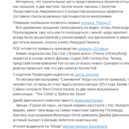
Интересно, что значительная часть представленных проектов отсы
нас прошлое, и две картины так или иначе связаны с балетом.
Представители Американского Сообщества визуальных эффектов
составили список возможных претендентов на кинопремию.
Убивашке пообещали посвятить первые
полчаса "Пипца 2"
Вся церемония прощания записывалась на видео, чтобы Александр
Пороховщиков, смог хоть как-то попрощаться с женой, когда окрепнет.
всегда была эксцентричной и неповторимой, она вдохновляла и увер
достигала вершин, попала в книгу Рекордов Гиннеса.
FOX готовится прикрыть производство
сериала «24 часа»
Комикс издательства Top Cow «Теория всего» (Theory of Everything)
окажется в основе нового фильма студии 20th Century Fox. Теперь
представителям компании Fox остается искать нового сценариста ил
довольствоваться тем, что уже написал Билли Рэй.
Создатели Правосудия надеются на
шесть сезонов
По матриалам программы "Синемания" Когда состоится премьера, 
неизвестно, но вряд ли стоит ждать релиза раньше 2013 года. Кроме т
Сайрус получила Teen Choice Awards за две своих музыкальных
композиции - "The Climb" и "Before the Storm".
Джейк Джилленхол помолчит вместо
Доминика Купера
Звезда «Горбатой горы», который недавно расстался с Риз Уизерсп
видимо, имеет свои виды на самую известную одиночку Голливуда.
Картина под названием Mississippi Grind привлекла Джейка Джилленх
который сыграет в фильме любителя азартных игр.
Италия выдвинула на "Оскар"
фильм-лауреат Берлинале