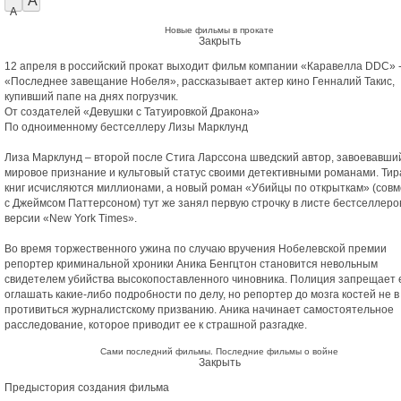
A
A
Новые фильмы в прокате
Закрыть
12 апреля в российский прокат выходит фильм компании «Каравелла DDC» 
«Последнее завещание Нобеля», рассказывает актер кино Генналий Такис,
купивший папе на днях погрузчик.
От создателей «Девушки с Татуировкой Дракона»
По одноименному бестселлеру Лизы Марклунд
Лиза Марклунд – второй после Стига Ларссона шведский автор, завоевавши
мировое признание и культовый статус своими детективными романами. Тир
книг исчисляются миллионами, а новый роман «Убийцы по открыткам» (сов
с Джеймсом Паттерсоном) тут же занял первую строчку в листе бестселлеро
версии «New York Times».
Во время торжественного ужина по случаю вручения Нобелевской премии
репортер криминальной хроники Аника Бенгцтон становится невольным
свидетелем убийства высокопоставленного чиновника. Полиция запрещает 
оглашать какие-либо подробности по делу, но репортер до мозга костей не в
противиться журналистскому призванию. Аника начинает самостоятельное
расследование, которое приводит ее к страшной разгадке.
Сами последний фильмы. Последние фильмы о войне
Закрыть
Предыстория создания фильма