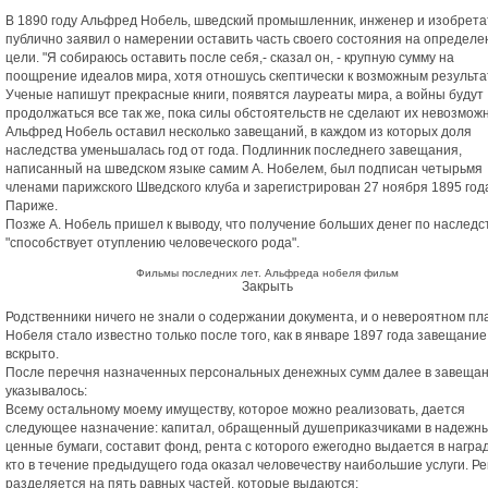
В 1890 году Альфред Нобель, шведский промышленник, инженер и изобрета
публично заявил о намерении оставить часть своего состояния на определ
цели. "Я собираюсь оставить после себя,- сказал он, - крупную сумму на
поощрение идеалов мира, хотя отношусь скептически к возможным результа
Ученые напишут прекрасные книги, появятся лауреаты мира, а войны будут
продолжаться все так же, пока силы обстоятельств не сделают их невозмож
Альфред Нобель оставил несколько завещаний, в каждом из которых доля
наследства уменьшалась год от года. Подлинник последнего завещания,
написанный на шведском языке самим А. Нобелем, был подписан четырьмя
членами парижского Шведского клуба и зарегистрирован 27 ноября 1895 год
Париже.
Позже А. Нобель пришел к выводу, что получение больших денег по наследс
"способствует отуплению человеческого рода".
Фильмы последних лет. Альфреда нобеля фильм
Закрыть
Родственники ничего не знали о содержании документа, и о невероятном пл
Нобеля стало известно только после того, как в январе 1897 года завещани
вскрыто.
После перечня назначенных персональных денежных сумм далее в завеща
указывалось:
Всему остальному моему имуществу, которое можно реализовать, дается
следующее назначение: капитал, обращенный душеприказчиками в надежн
ценные бумаги, составит фонд, рента с которого ежегодно выдается в наград
кто в течение предыдущего года оказал человечеству наибольшие услуги. Р
разделяется на пять равных частей, которые выдаются: