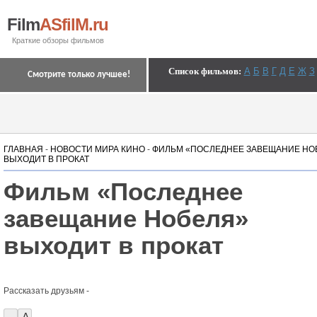
Film
ASfilM.ru
Краткие обзоры фильмов
Список фильмов
:
А
Б
В
Г
Д
Е
Ж
З
Смотрите только лучшее!
ГЛАВНАЯ
-
НОВОСТИ МИРА КИНО
-
ФИЛЬМ «ПОСЛЕДНЕЕ ЗАВЕЩАНИЕ НО
ВЫХОДИТ В ПРОКАТ
Фильм «Последнее
завещание Нобеля»
выходит в прокат
Рассказать друзьям -