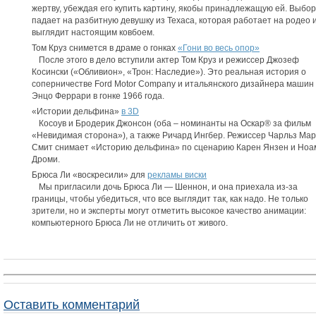
жертву, убеждая его купить картину, якобы принадлежащую ей. Выбор
падает на разбитную девушку из Техаса, которая работает на родео 
выглядит настоящим ковбоем.
Том Круз снимется в драме о гонках
«Гони во весь опор»
После этого в дело вступили актер Том Круз и режиссер Джозеф
Косински («Обливион», «Трон: Наследие»). Это реальная история о
соперничестве Ford Motor Company и итальянского дизайнера машин
Энцо Феррари в гонке 1966 года.
«Истории дельфина»
в 3D
Косоув и Бродерик Джонсон (оба – номинанты на Оскар® за фильм
«Невидимая сторона»), а также Ричард Ингбер. Режиссер Чарльз Ма
Смит снимает «Историю дельфина» по сценарию Карен Янзен и Ноа
Дроми.
Брюса Ли «воскресили» для
рекламы виски
Мы пригласили дочь Брюса Ли — Шеннон, и она приехала из-за
границы, чтобы убедиться, что все выглядит так, как надо. Не только
зрители, но и эксперты могут отметить высокое качество анимации:
компьютерного Брюса Ли не отличить от живого.
Оставить комментарий