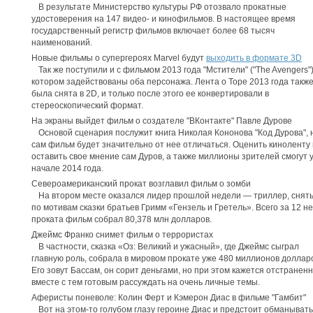
В результате Министерство культуры РФ отозвало прокатные
удостоверения на 147 видео- и кинофильмов. В настоящее время
государственный регистр фильмов включает более 68 тысяч
наименований.
Новые фильмы о супергероях Marvel будут
выходить в формате 3D
Так же поступили и с фильмом 2013 года "Мстители" ("The Avengers")
котором задействованы оба персонажа. Лента о Торе 2013 года такж
была снята в 2D, и только после этого ее конвертировали в
стереоскопический формат.
На экраны выйдет фильм о создателе "ВКонтакте" Павле Дурове
Основой сценария послужит книга Николая Кононова "Код Дурова", 
сам фильм будет значительно от нее отличаться. Оценить киноленту 
оставить свое мнение сам Дуров, а также миллионы зрителей смогут 
начале 2014 года.
Североамериканский прокат возглавил фильм о зомби
На втором месте оказался лидер прошлой недели — триллер, снят
по мотивам сказки братьев Гримм «Гензель и Гретель». Всего за 12 н
проката фильм собрал 80,378 млн долларов.
Джеймс Франко снимет фильм о террористах
В частности, сказка «Оз: Великий и ужасный», где Джеймс сыграл
главную роль, собрала в мировом прокате уже 480 миллионов доллар
Его зовут Бассам, он сорит деньгами, но при этом кажется отстранен
вместе с тем готовым рассуждать на очень личные темы.
Аферисты поневоле: Колин Ферт и Кэмерон Диас в фильме "Гамбит"
Вот на этом-то голубом глазу героине Диас и предстоит обманывать