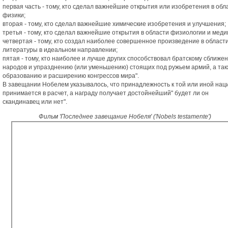
первая часть - тому, кто сделал важнейшие открытия или изобретения в обл
физики;
вторая - тому, кто сделал важнейшие химические изобретения и улучшения;
третья - тому, кто сделал важнейшие открытия в области физиологии и мед
четвертая - тому, кто создал наиболее совершенное произведение в област
литературы в идеальном направлении;
пятая - тому, кто наиболее и лучше других способствовал братскому сближе
народов и упразднению (или уменьшению) стоящих под ружьем армий, а та
образованию и расширению конгрессов мира".
В завещании Нобелем указывалось, что принадлежность к той или иной нац
принимается в расчет, а награду получает достойнейший" будет ли он
скандинавец или нет".
Фильм 'Последнее завещание Нобеля' ('Nobels testamente')