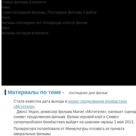
Новые фильмы в прокате
Кино
Сами последний фильмы. Последние фильмы о войне
Кино
Фильмы последних лет. Альфреда нобеля фильм
Кино
Фильмы которые в прокате
Материалы по теме
-
последние дни фильм
Стала известна дата выхода в
прокат продолжения блокбастера
«Мстители»
Джосс Уидон, режиссер фильма Marvel «Мстители», напишет сцена
снимет продолжение фильма. Вулкан игровой клуб и Сиквел
супергеройского блокбастера выйдет на широкие экраны 1 мая 2013.
Прокуратура потребовала от Минкультуры отозвать из проката
аморальные фильмы